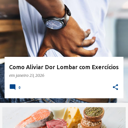
o
s
t
a
g
e
n
s
Como Aliviar Dor Lombar com Exercícios
em
janeiro 23, 2026
0