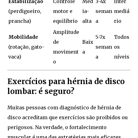
Estabilização
Controle
Méd
3-4x
Inter
(perdigueiro,
motor e
ia-
seman
mediá
prancha)
equilíbrio
alta
a
rio
Amplitude
Mobilidade
5-7x
Todos
de
Baix
(rotação, gato-
seman
os
moviment
a
vaca)
a
níveis
o
Exercícios para hérnia de disco
lombar: é seguro?
Muitas pessoas com diagnóstico de hérnia de
disco acreditam que exercícios são proibidos ou
perigosos. Na verdade, o fortalecimento
muscular é uma das estratégias mais eficazes