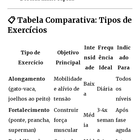
📋 Tabela Comparativa: Tipos de
Exercícios
Inte
Frequ
Indic
Tipo de
Objetivo
nsid
ência
ado
Exercício
Principal
ade
Ideal
Para
Alongamento
Mobilidade
Todos
Baix
(gato-vaca,
e alívio de
Diária
os
a
joelhos ao peito)
tensão
níveis
Fortalecimento
Construir
3-4x
Após
Méd
(ponte, prancha,
força
seman
fase
ia
superman)
muscular
a
aguda