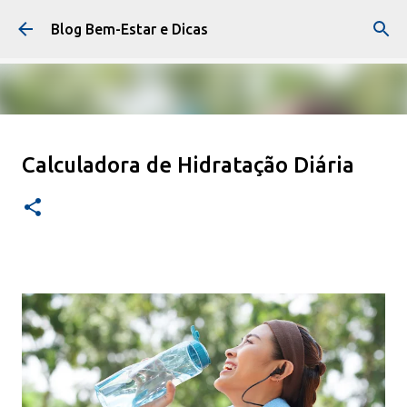
Pular para o conteúdo principal
Blog Bem-Estar e Dicas
Como Aliviar Dor Lombar com
Calculadora de Hidratação Diária
Exercícios
EXERCÍCIO FÍSICO
0