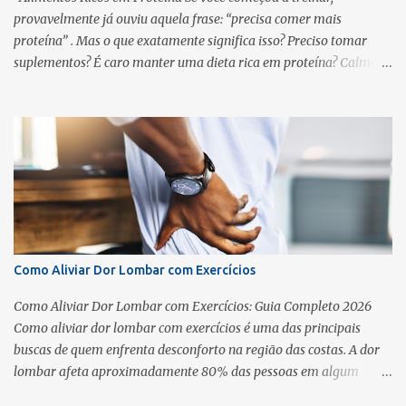
Expectativas de ganho de massa muscular Após três meses de ...
provavelmente já ouviu aquela frase: “precisa comer mais
proteína” . Mas o que exatamente significa isso? Preciso tomar
suplementos? É caro manter uma dieta rica em proteína? Calma,
não é um bicho de sete cabeças. A proteína é um nutriente
essencial para quem busca uma vida saudável, seja para ganhar
massa muscular, perder gordura ou apenas manter energia no dia
a dia . Por que a proteína é tão importante? A proteína é o “tijolo”
que constrói e repara os músculos. Sem ela, o corpo não consegue
recuperar o que foi desgastado durante o treino. Além disso, ela
ajuda em várias funções essenciais: Dá mais saciedade (você sente
menos fome ao longo do dia) Acelera a recuperação muscular pós-
exercício Contribui para a definição corporal Auxilia no sistema
Como Aliviar Dor Lombar com Exercícios
imunológico 👉 Se você pratica exercícios como a prancha
abdominal , precisa de proteína para evoluir com segurança e
Como Aliviar Dor Lombar com Exercícios: Guia Completo 2026
evitar fadiga precoce. Confira também: Tempo...
Como aliviar dor lombar com exercícios é uma das principais
buscas de quem enfrenta desconforto na região das costas. A dor
lombar afeta aproximadamente 80% das pessoas em algum
momento da vida, segundo a Organização Mundial da Saúde . A