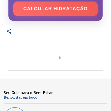
CALCULAR HIDRATAÇÃO
C
o
m
e
n
Seu Guia para o Bem-Estar
t
Bem-Estar em Foco
á
r