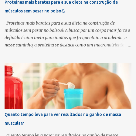
Proteínas mais baratas para a sua dieta na construção de
conjunto de músculos que envolve abdômen, lombar, quadris e até
músculos sem pesar no bolso💪
glúteos. 👉 Benefícios principais: Fortalece abdômen e lombar,
reduzindo risco de dores nas costas Melhora postura no d...
Proteínas mais baratas para a sua dieta na construção de
músculos sem pesar no bolso💪 A busca por um corpo mais forte e
definido é uma meta para muitos que frequentam a academia, e
nesse caminho, a proteína se destaca como um macronutriente
indispensável. A proteina é a base para a construção e reparação
muscu lar, um processo conhecido como síntese proteica . Sem a
quantidade adequada de proteína, seus músculos simplesmente
não crescerão como você deseja. Por isso, uma dieta rica em
proteína é tão importante para quem pratica musculação e busca
a tão sonhada hipertrofia . Mas como conseguir toda essa
proteína sem precisar gastar uma fortuna? 🤔 Sabemos que a
alimentação pode ser um dos maiores custos na rotina de quem
treina. A boa notícia é que existem diversas fontes de proteína
Quanto tempo leva para ver resultados no ganho de massa
com bom custo-benefício que podem te ajudar a alcançar seus
muscular?
objetivos sem comprometer seu orçamento. Melhores opções de
proteína barata Vamos explorar as melhores opções de proteí...
Quanto tempo leva para ver resultados no ganho de massa