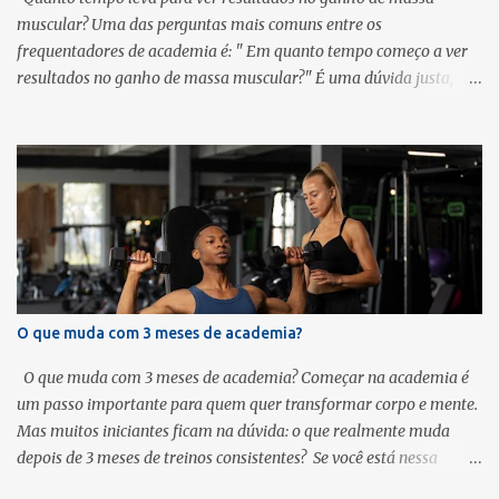
muscular? Uma das perguntas mais comuns entre os
frequentadores de academia é: " Em quanto tempo começo a ver
resultados no ganho de massa muscular?" É uma dúvida justa,
especialmente para quem começa motivado e quer ter certeza de
que está no caminho certo. Saiba o que influencia a velocidade dos
resultados de ganho de massa muscular , quais são os sinais reais
de progresso e como manter a consistência sem cair em
expectativas irreais. Entendendo o processo de ganho de massa
muscular O ganho de massa muscular é um processo fisiológico
que depende de diversos fatores. Quando você treina, causa
microlesões nas fibras musculares. Na fase de descanso e com uma
nutrição adequada, o corpo reconstrói essas fibras maiores e mais
O que muda com 3 meses de academia?
fortes. Esse ciclo precisa de tempo e consistência. Fatores que
afetam a velocidade dos resultados 1. Nível de treinamento
O que muda com 3 meses de academia? Começar na academia é
Iniciantes costumam ver resultados visíveis em 4 a 8 semanas
um passo importante para quem quer transformar corpo e mente.
Intermediários...
Mas muitos iniciantes ficam na dúvida: o que realmente muda
depois de 3 meses de treinos consistentes? Se você está nessa
jornada ou pensando em começar, este post vai te mostrar os