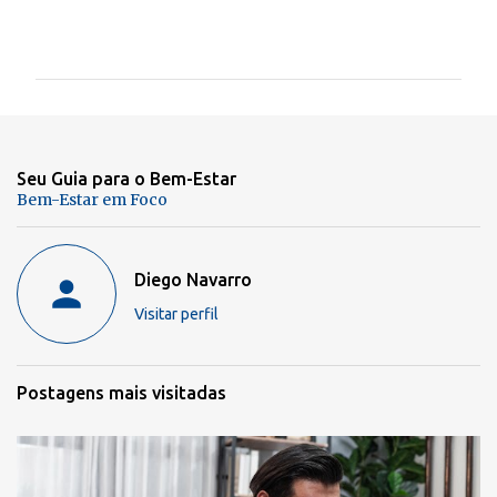
C
o
m
e
n
Seu Guia para o Bem-Estar
t
Bem-Estar em Foco
á
r
Diego Navarro
i
Visitar perfil
o
s
Postagens mais visitadas