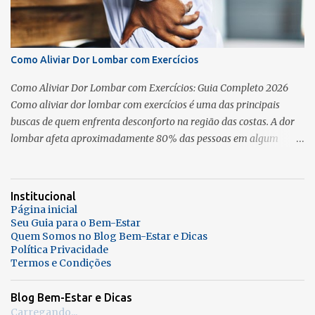
ajuda em várias funções essenciais: Dá mais saciedade (você sente
menos fome ao longo do dia) Acelera a recuperação muscular pós-
exercício Contribui para a definição corporal Auxilia no sistema
Como Aliviar Dor Lombar com Exercícios
imunológico 👉 Se você pratica exercícios como a prancha
abdominal , precisa de proteína para evoluir com segurança e
Como Aliviar Dor Lombar com Exercícios: Guia Completo 2026
evitar fadiga precoce. Confira também: Tempo...
Como aliviar dor lombar com exercícios é uma das principais
buscas de quem enfrenta desconforto na região das costas. A dor
lombar afeta aproximadamente 80% das pessoas em algum
momento da vida, segundo a Organização Mundial da Saúde . A
boa notícia é que saber como aliviar dor lombar com exercícios
específicos pode reduzir significativamente o desconforto e
Institucional
prevenir novas crises de forma natural e segura. Este guia foi
Página inicial
desenvolvido para mostrar exatamente como aliviar dor lombar
Seu Guia para o Bem-Estar
Quem Somos no Blog Bem-Estar e Dicas
com exercícios de forma segura e eficaz. Você vai descobrir
Política Privacidade
exercícios validados por fisioterapeutas, entender quais cuidados
Termos e Condições
são essenciais antes de começar e aprender a criar uma rotina de
fortalecimento que realmente funciona para aliviar dor lombar. Se
Blog Bem-Estar e Dicas
você sofre com dor lombar recorrente, já tentou diversos
Carregando...