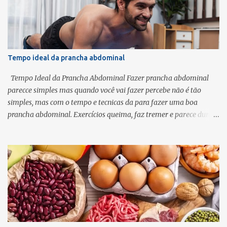
Tempo ideal da prancha abdominal
Tempo Ideal da Prancha Abdominal Fazer prancha abdominal
parecce simples mas quando você vai fazer percebe não é tão
simples, mas com o tempo e tecnicas da para fazer uma boa
prancha abdominal. Exercícios queima, faz tremer e parece durar
uma eternidade, mesmo quando o relógio marca só alguns
segundos. E aí vem a dúvida clássica: quanto tempo é o ideal para
ficar na prancha abdominal? Segurar até não aguentar mais?
Fazer várias repetições curtas? Será que 1 minuto já é suficiente? A
resposta não é igual para todo mundo. Depende do seu nível de
condicionamento, da postura correta e dos seus objetivos. O que é
a prancha abdominal e por que ela é tão eficiente? A prancha
abdominal é um exercício isométrico, ou seja, você mantém o
corpo em contração sem se mover. O foco principal é o core —