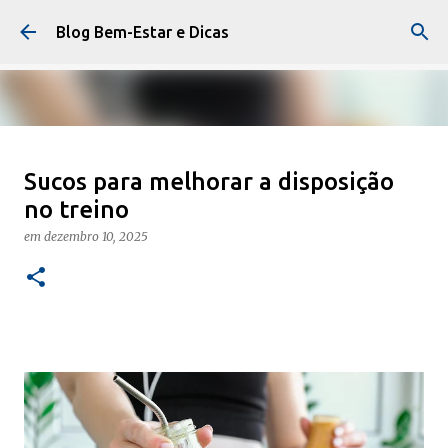
Pular para o conteúdo principal
Blog Bem-Estar e Dicas
Como Aliviar Dor Lombar com
Sucos para melhorar a disposição
Exercícios
no treino
em
janeiro 23, 2026
EXERCÍCIO FÍSICO
em
dezembro 10, 2025
0